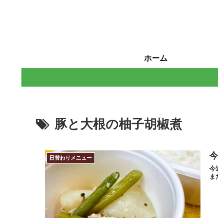
ホーム
豚と大根の柚子胡椒煮
今
日替わりメニュー
今
ま