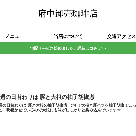
府中卸売珈琲店
メニュー
当店について
交通アクセス
宅配サービス始めました。詳細はコチラ>>
週の日替わりは 豚と大根の柚子胡椒煮
週の日替わりは"豚と大根の柚子胡椒煮"です！大根と豚バラを柚子胡椒でこ
た一晩寝かせているので大根にも味がしっかりと染み込んでいます☆